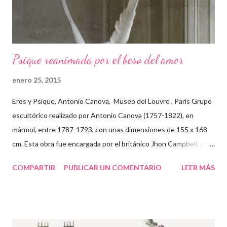
Psique reanimada por el beso del amor
enero 25, 2015
Eros y Psique, Antonio Canova, Museo del Louvre , París Grupo
escultórico realizado por Antonio Canova (1757-1822), en
mármol, entre 1787-1793, con unas dimensiones de 155 x 168
cm. Esta obra fue encargada por el británico Jhon Campbell, pero
le fue vendida en 1800 al holandés H. Hoppe, un marchante
COMPARTIR
PUBLICAR UN COMENTARIO
LEER MÁS
coleccionista de obras de arte y al que posteriormente
compraría Joaquín Murat, por lo que pudo ser admirada en París
por Napoleón. Canova , fue un escultor y pintor italiano del
Neoclasicismo , cuya mayor inspiración venía del arte de la