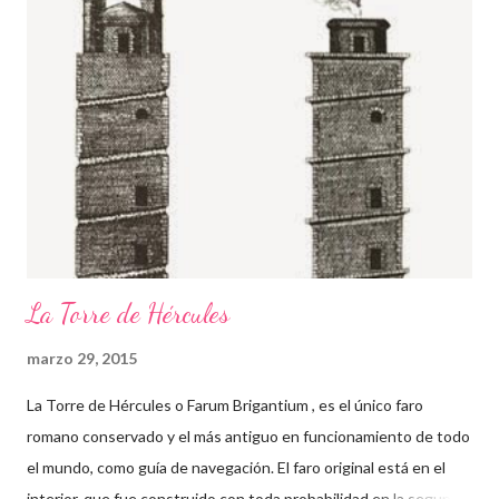
Antigua Grecia . Fue considerado como el mejor escultor
europeo desde Bernini , influyendo en la escultura europea de
su generación. Copia de Eros y Psique del Museo Hermitage,
San Petersburgo Según el propio Canova , esta obra se inspira
en El asno de oro de Apuleyo . En el momento en el que Eros
acude a despertar a Psique del profundo e infernal sueño en
que estaba sumergida tras haber abierto el jarrón entregad...
La Torre de Hércules
marzo 29, 2015
La Torre de Hércules o Farum Brigantium , es el único faro
romano conservado y el más antiguo en funcionamiento de todo
el mundo, como guía de navegación. El faro original está en el
interior, que fue construido con toda probabilidad en la segunda