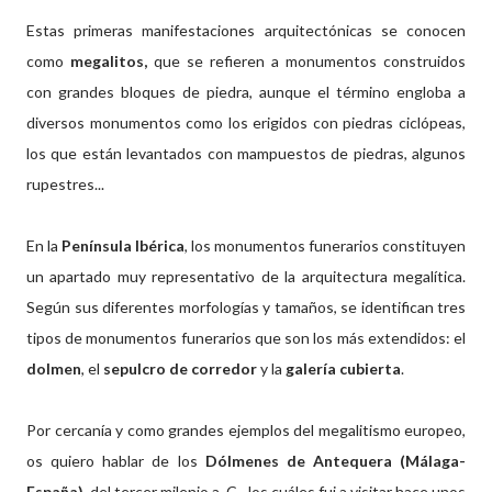
Estas primeras manifestaciones arquitectónicas se conocen
como
megalitos,
que se refieren a monumentos construidos
con grandes bloques de piedra, aunque el término engloba a
diversos monumentos como los erigidos con piedras ciclópeas,
los que están levantados con mampuestos de piedras, algunos
rupestres...
En la
Península Ibérica
, los monumentos funerarios constituyen
un apartado muy representativo de la arquitectura megalítica.
Según sus diferentes morfologías y tamaños, se identifican tres
tipos de monumentos funerarios que son los más extendidos: el
dolmen
, el
sepulcro de corredor
y la
galería cubierta
.
Por cercanía y como grandes ejemplos del megalitismo europeo,
os quiero hablar de los
Dólmenes de Antequera (Málaga-
España)
, del tercer milenio a. C., los cuáles fui a visitar hace unos