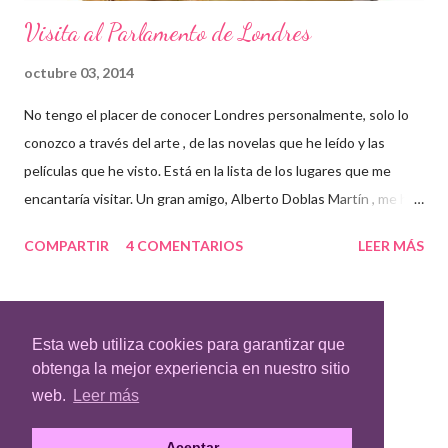
Visita al Parlamento de Londres
octubre 03, 2014
No tengo el placer de conocer Londres personalmente, solo lo
conozco a través del arte , de las novelas que he leído y las
películas que he visto. Está en la lista de los lugares que me
encantaría visitar. Un gran amigo, Alberto Doblas Martín , me ha
cedido algunas imágenes de su viaje a Londres , para que las
COMPARTIR
4 COMENTARIOS
LEER MÁS
pueda compartir con vosotros, y gracias a su novela Un náufrago
en Albión , pude disfrutar de un paseo londinense. Mientras leía
su historia, mi imaginación paseaba por sus edificios
emblemáticos, sus calles y parques. Así que aprovecho desde
Esta web utiliza cookies para garantizar que
Con la tecnología de Blogger
aquí para recomendar dicha novela, que no sólo nos ofrece viajar
obtenga la mejor experiencia en nuestro sitio
a Londres desde casa, sino una historia de supervivencia y
web.
Leer más
crecimiento personal, que maravilla a todo aquel que la lee. Para
Aceptar