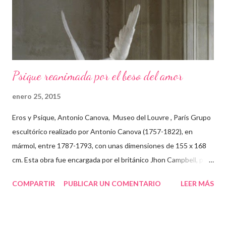
Psique reanimada por el beso del amor
enero 25, 2015
Eros y Psique, Antonio Canova, Museo del Louvre , París Grupo
escultórico realizado por Antonio Canova (1757-1822), en
mármol, entre 1787-1793, con unas dimensiones de 155 x 168
cm. Esta obra fue encargada por el británico Jhon Campbell, pero
le fue vendida en 1800 al holandés H. Hoppe, un marchante
COMPARTIR
PUBLICAR UN COMENTARIO
LEER MÁS
coleccionista de obras de arte y al que posteriormente
compraría Joaquín Murat, por lo que pudo ser admirada en París
por Napoleón. Canova , fue un escultor y pintor italiano del