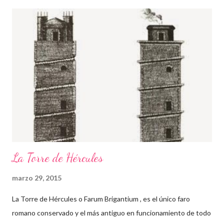
Neoclasicismo , cuya mayor inspiración venía del arte de la
Antigua Grecia . Fue considerado como el mejor escultor
europeo desde Bernini , influyendo en la escultura europea de
su generación. Copia de Eros y Psique del Museo Hermitage,
San Petersburgo Según el propio Canova , esta obra se inspira
en El asno de oro de Apuleyo . En el momento en el que Eros
acude a despertar a Psique del profundo e infernal sueño en
que estaba sumergida tras haber abierto el jarrón entregad...
La Torre de Hércules
marzo 29, 2015
La Torre de Hércules o Farum Brigantium , es el único faro
romano conservado y el más antiguo en funcionamiento de todo