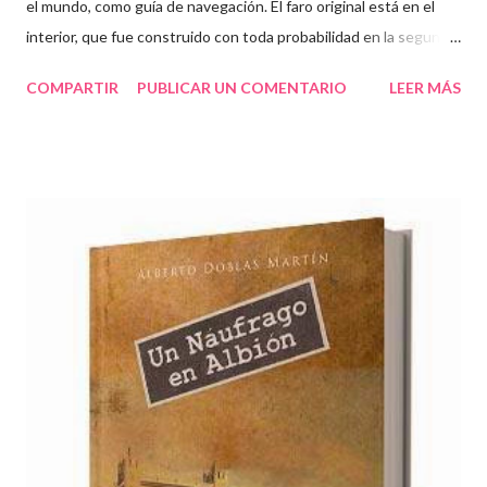
el mundo, como guía de navegación. El faro original está en el
interior, que fue construido con toda probabilidad en la segunda
mitad del siglo I o principios del siglo II d. C., aunque hay
COMPARTIR
PUBLICAR UN COMENTARIO
LEER MÁS
diferentes hipótesis sobre su datación. Sabemos su autor, Caio
Sevio Lupo, gracias a una piedra encontrada en las
inmediaciones con una inscripción en latín. "MARTI AVG.SACR
C.SEVIVS LVPVS ARCHTECTVS ÆMINIENSIS
LVSITANVS.EX.VO" Durante la Edad Media, el Faro fue
abandonado y expoliado, hasta el reinado de Fernando II y
Alfonso IX, que lo recuperan y vuelve a tener la función de
apoyo a la navegación. El nombre de La Torre de Hércules se
acuñó en el siglo XIII , cuando Alfonso X publica su Historia de
España , donde recupera el mito clásico de Hércules , cuyo
décimo trabajo enviado por el rey Euristeo, lo llevó a la Península
Ibérica. La lucha que se...